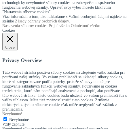
technologicky nevyhnutné súbory cookies na zabezpečenie správneho
fungoavnia webovej stránky. Upraviť svoj výber môžete kliknutím
"Nastavenia súborov cookies".
Viac informácií o tom, ako nakladáme s Vašimi osobnými údajmi nájdete na
stránke
Zásady ochrany osobných údajov
.
Nastavenia súborov cookies
Prijať všetko
Odmietnuť všetko
Cookies
Close
Privacy Overview
Táto webová stránka používa súbory cookies na zlepšenie vášho zážitku pri
používaní našej stránky.
Vo vašom prehliadači sa ukladajú súbory cookies,
ktoré sú kategorizované podľa potreby, pretože sú nevyhnutné pre
fungovanie základných funkcií webovej stránky.
Používame aj cookies
tretích strán, ktoré nám pomáhajú analyzovať a pochopiť, ako používate
túto webovú stránku.
Tieto cookies budú uložené vo vašom prehliadači iba s
vaším súhlasom.
Máte tiež možnosť zrušiť tieto cookies.
Zrušenie
niektorých z týchto súborov cookie však môže ovplyvniť váš zážitok z
prehliadania.
Nevyhnutné
Nevyhnutné
Vždy zapnuté
Nevyhnutné súbory cookies sú absolútne nevyhnutné pre správne