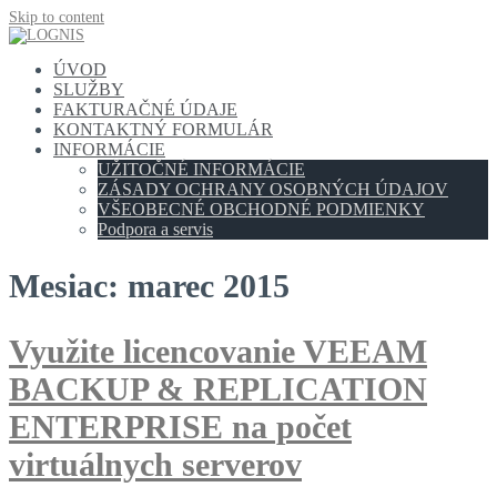
Skip to content
ÚVOD
SLUŽBY
FAKTURAČNÉ ÚDAJE
KONTAKTNÝ FORMULÁR
INFORMÁCIE
UŽITOČNÉ INFORMÁCIE
ZÁSADY OCHRANY OSOBNÝCH ÚDAJOV
VŠEOBECNÉ OBCHODNÉ PODMIENKY
Podpora a servis
Mesiac:
marec 2015
Využite licencovanie VEEAM
BACKUP & REPLICATION
ENTERPRISE na počet
virtuálnych serverov