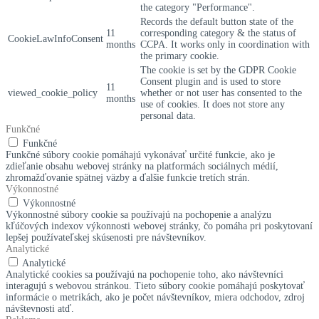
the category "Performance".
Records the default button state of the
11
corresponding category & the status of
CookieLawInfoConsent
months
CCPA. It works only in coordination with
the primary cookie.
The cookie is set by the GDPR Cookie
Consent plugin and is used to store
11
viewed_cookie_policy
whether or not user has consented to the
months
use of cookies. It does not store any
personal data.
Funkčné
Funkčné
Funkčné súbory cookie pomáhajú vykonávať určité funkcie, ako je
zdieľanie obsahu webovej stránky na platformách sociálnych médií,
zhromažďovanie spätnej väzby a ďalšie funkcie tretích strán.
Výkonnostné
Výkonnostné
Výkonnostné súbory cookie sa používajú na pochopenie a analýzu
kľúčových indexov výkonnosti webovej stránky, čo pomáha pri poskytovaní
lepšej používateľskej skúsenosti pre návštevníkov.
Analytické
Analytické
Analytické cookies sa používajú na pochopenie toho, ako návštevníci
interagujú s webovou stránkou. Tieto súbory cookie pomáhajú poskytovať
informácie o metrikách, ako je počet návštevníkov, miera odchodov, zdroj
návštevnosti atď.