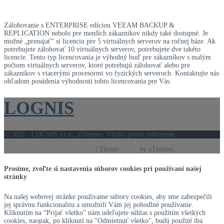
Zálohovanie s ENTERPRISE edíciou VEEAM BACKUP &
REPLICATION nebolo pre menších zákazníkov nikdy také dostupné. Je
možné „prenajať“ si licenciu pre 5 virtuálnych serverov na ročnej báze. Ak
potrebujete zálohovať 10 virtuálnych serverov, potrebujete dve takéto
licencie. Tento typ licencovania je výhodný buď pre zákazníkov s malým
počtom virtuálnych serverov, ktoré potrebujú zálohovať alebo pre
zákazníkov s viacerými procesormi vo fyzických serveroch. Kontaktujte nás
ohľadom posúdenia výhodnosti tohto licencovania pre Vás.
LOGNIS
© 2021 LOGNIS s.r.o., aThemes. Všetky práva vyhradené.
Proudly powered by WordPress
|
Theme:
Perth
by aThemes.
Prosíme, zvoľte si nastavenia súborov cookies pri používaní našej
stránky
Na našej webovej stránke používame súbory cookies, aby sme zabezpečili
jej správnu funkcionalitu a umožnili Vám jej pohodlné používanie.
Kliknutím na “Prijať všetko” nám udeľujete súhlas s použitím všetkých
cookies, naopak, po kliknutí na "Odmietnuť všetko", budú použité iba